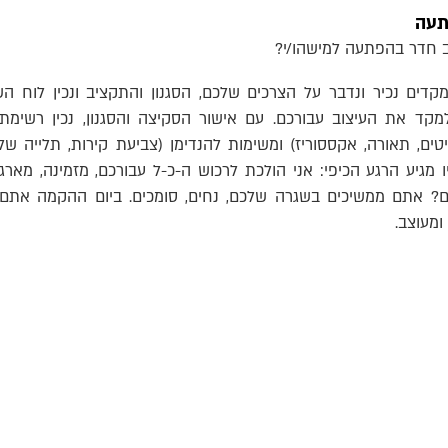
תעה
ב חדר בהפתעה למישהו/י?
קדים נכיר ונדבר על הצרכים שלכם, הסגנון והתקציב ונכין לוח ה
מקד את העיצוב עבורכם. עם אישור הסקיצה והסגנון, נכין רשימת
טים, תאורה, אקססוריז) ומשימות להנדימן (צביעת קירות, תלייה של
שיו מגיע הרגע הכיפי: אני הולכת לרכוש ה-כ-ל עבורכם, מזמינה, מא
ם? אתם ממשיכים בשגרה שלכם, נחים, סומכים. ביום ההקמה אתם י
מעוצב.