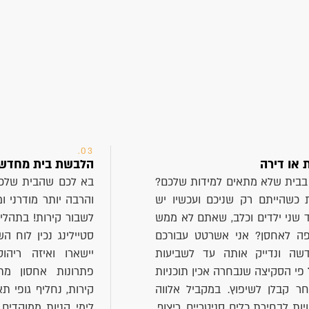
03.
 או דירה
הלבשת בית מחדש ב
בבית שלא מתאים למידות שלכם?
בא לכם שהבית שלכם
 כשהייתם רק שניכם ועכשיו יש
והרבה יותר מודרני ו
ד שני ילדים וכלב, שאתם לא ממש
לשבור קירות! בתהלי
פה לאחסן? אני אשרטט עבורכם
סטיילינג נכין לוח הש
שה ונדייק אותה עד לשביעות
יישארו ואיזה ריה
 פי הסקיצה שנבחרה אכין תוכניות
פתרונות אחסון מת
חר קבלן לשיפוץ. במקביל אלווה
קירות, נחליף גופי ת
ות לבחירת כלים סניטריים, ריצוף,
לימי קניות ממוקדים