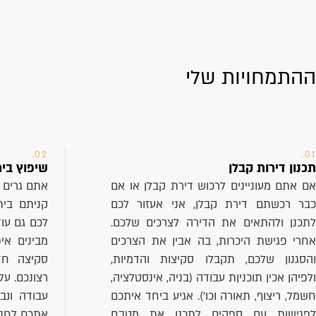
ההתמחויות שלי
02.
01.
תכנון דירות קבלן
שיפוץ בית
אם אתם מעוניינים לרכוש דירת קבלן או אם
אתם גרים 
כבר רכשתם דירת קבלן, אני אעזור לכם
קניתם בית
לתכנן ולהתאים את הדירה לצרכים שלכם.
לכם גם עו
אחרי פגישת היכרות, בה אבין את הצרכים
מבינים אי
והסגנון שלכם, תקבלו סקיצות והדמיות,
סקיצה חד
ולפיהן אכין תוכניןת עבודה (בניה, אינסטלציה,
רצונכם. על
חשמל, ריצוף, תאורה וכו'). אגיע ביחד איתכם
עבודה ונב
לפגישות עם ספקים לתכנן את מטבח
אתכם לחנוי