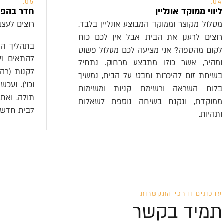
05.
04.
ליווי ממוקד אונליין
חדר בהפ
מסלול מקוצר וממוקד המבוצע אונליין בלבד.
רוצים לעצ
רוצים לרענן את הבית אבל אין לכם כוח
בתהליך המ
לקום מהספה? אני מציעה לכם מסלול פשוט
להתאים ול
ומהיר, אשר כולו מתבצע מרחוק. נתחיל
לקנות (רהי
בשיחת זום להיכרות ומבט על הבית, נמשיך
וכו'). ועכ
בלוח השראה ורשימת קניות ומשימות
תולה. ואת
ממוקדת, ונקנח בשיחה נוספת לשאלות
לבית חדש ו
ותהיות.
עדכונים ודרכי התקשרות
תמיד בקשר