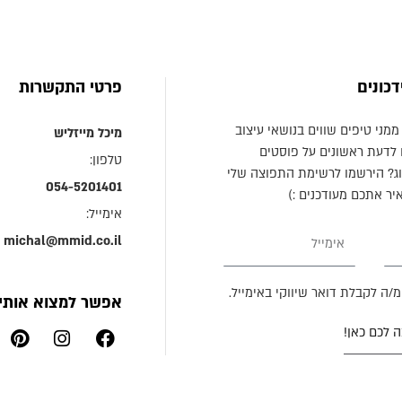
דכונים
פרטי התקשרות
ממני טיפים שווים בנושאי עיצוב
מיכל מייזליש
 לדעת ראשונים על פוסטים
טלפון:
ג? הירשמו לרשימת התפוצה שלי
054-5201401
ר אתכם מעודכנים :)
אימייל:
אימייל
michal@mmid.co.il
מ/ה לקבלת דואר שיווקי באימייל.
אפשר למצוא אותי 
P
I
F
 לכם כאן!
i
n
a
n
s
c
t
t
e